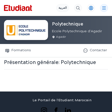
العربية
Polytechnique
Ecole Polytechnique d'Agadir
Agadir
Formations
Contacter
Présentation générale:
Polytechnique
Le Portail de l'Etudiant Marocain