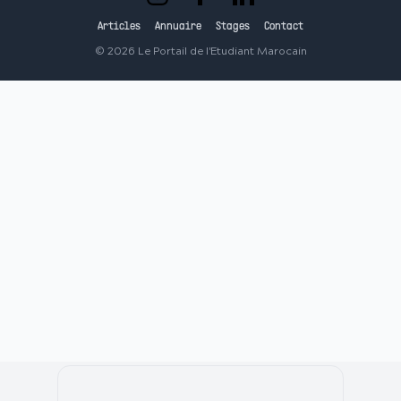
Articles
Annuaire
Stages
Contact
©
2026
Le Portail de l'Etudiant Marocain