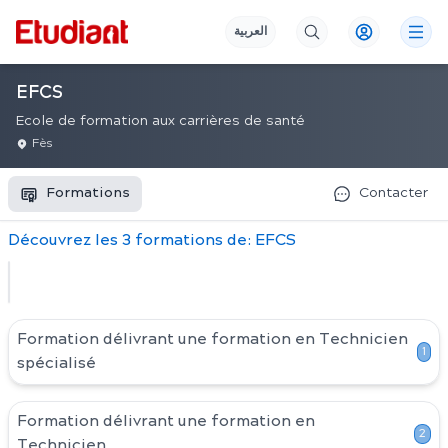
العربية
EFCS
Ecole de formation aux carrières de santé
Fès
Formations
Contacter
Découvrez
les
3
formation
s
de:
EFCS
Formation délivrant une formation en
Technicien
1
spécialisé
Formation délivrant une formation en
2
Technicien