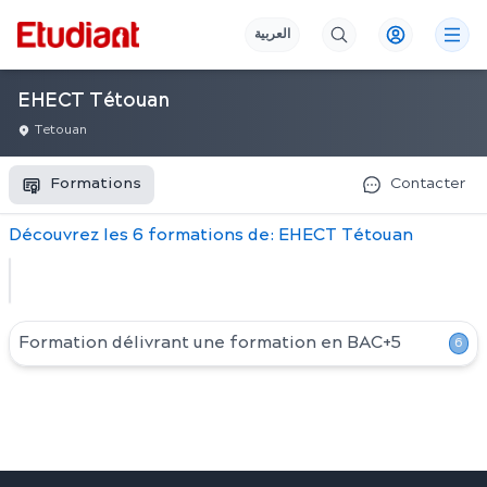
العربية
EHECT Tétouan
Tetouan
Formations
Contacter
Découvrez
les
6
formation
s
de:
EHECT Tétouan
Formation délivrant une formation en
BAC+5
6