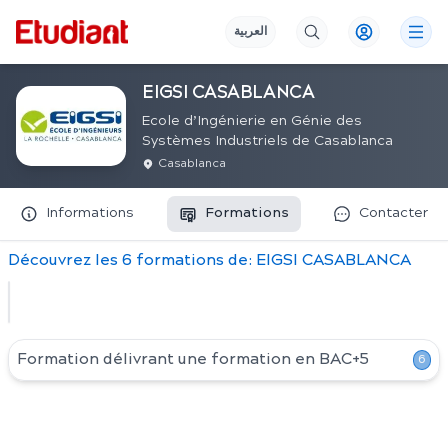
العربية
EIGSI CASABLANCA
Ecole d’Ingénierie en Génie des
Systèmes Industriels de Casablanca
Casablanca
Informations
Formations
Contacter
Découvrez
les
6
formation
s
de:
EIGSI CASABLANCA
Formation délivrant une formation en
BAC+5
6