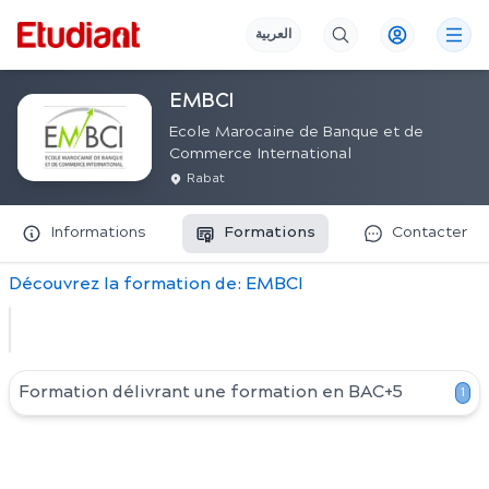
العربية
EMBCI
Ecole Marocaine de Banque et de
Commerce International
Rabat
Informations
Formations
Contacter
Découvrez
la
formation
de:
EMBCI
Formation délivrant une formation en
BAC+5
1