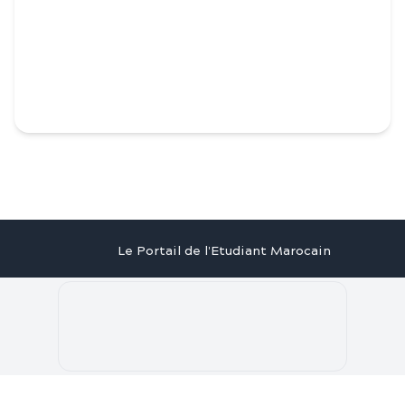
Le Portail de l'Etudiant Marocain
Articles
Annuaire
Stages
Contact
©
2026
Le Portail de l'Etudiant Marocain