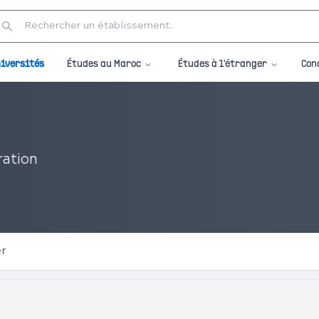
Études au Maroc
Études à l'étranger
iversités
Con
ration
er