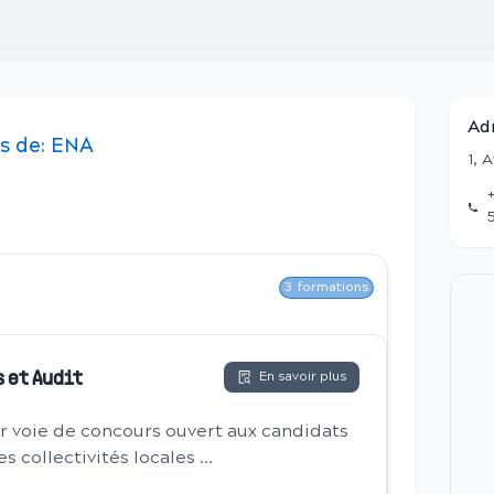
Ad
s
de:
ENA
1, 
3
formations
En savoir plus
 et Audit
par voie de concours ouvert aux candidats
s collectivités locales ...