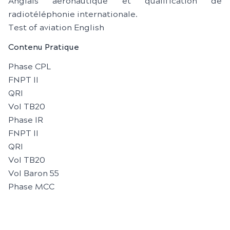
Anglais aéronautique et qualification de
radiotéléphonie internationale.
Test of aviation English
Contenu Pratique
Phase CPL
FNPT II
QRI
Vol TB20
Phase IR
FNPT II
QRI
Vol TB20
Vol Baron 55
Phase MCC