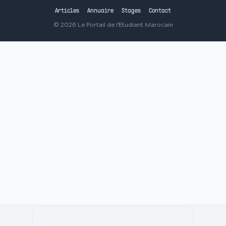
Articles
Annuaire
Stages
Contact
©
2026
Le Portail de l'Etudiant Marocain