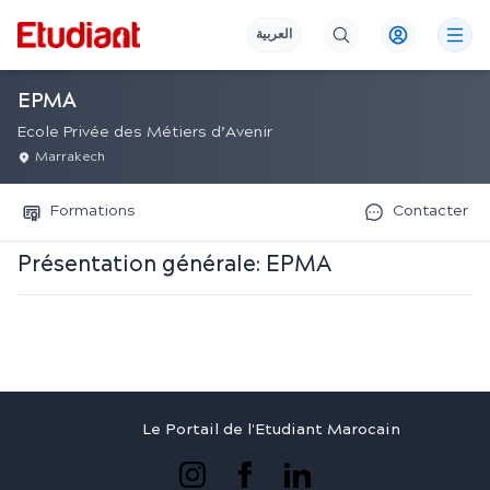
العربية
EPMA
Ecole Privée des Métiers d’Avenir
Marrakech
Formations
Contacter
Présentation générale:
EPMA
Le Portail de l'Etudiant Marocain