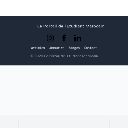
Le Portail de l'Etudiant Marocain
Articles
Annuaire
Stages
Contact
©
2026
Le Portail de l'Etudiant Marocain