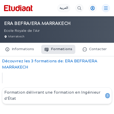
العربية
ERA BEFRA/ERA MARRAKECH
Ecole Royale de l'Air
Marrakech
Informations
Formations
Contacter
Découvrez
les
3
formation
s
de:
ERA BEFRA/ERA
MARRAKECH
Formation délivrant une formation en
Ingénieur
3
d'État