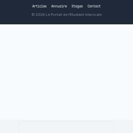
Articles
Annuaire
Stages
Contact
©
2026
Le Portail de l'Etudiant Marocain