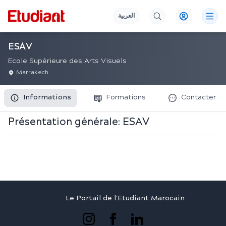
العربية
ESAV
Ecole Supérieure des Arts Visuels
Marrakech
Informations
Formations
Contacter
Présentation générale:
ESAV
Le Portail de l'Etudiant Marocain