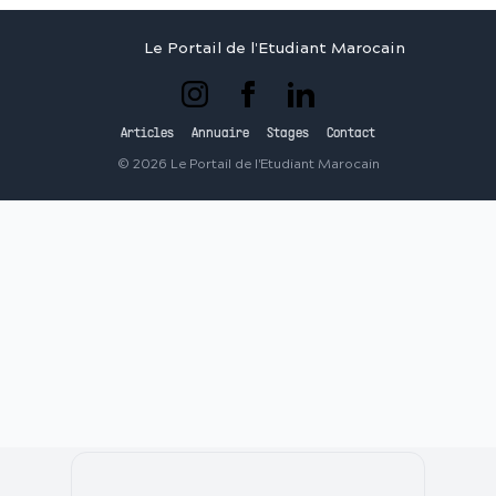
Le Portail de l'Etudiant Marocain
Articles
Annuaire
Stages
Contact
©
2026
Le Portail de l'Etudiant Marocain