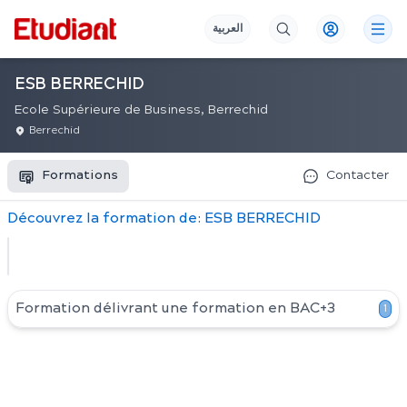
العربية
ESB BERRECHID
Ecole Supérieure de Business, Berrechid
Berrechid
Formations
Contacter
Découvrez
la
formation
de:
ESB BERRECHID
Formation délivrant une formation en
BAC+3
1