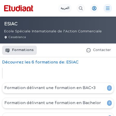
العربية
ESIAC
Ecole Spéciale Internationale de l’Action Commerciale
Casablanca
Formations
Contacter
Découvrez
les
6
formation
s
de:
ESIAC
Formation délivrant une formation en
BAC+3
2
Formation délivrant une formation en
Bachelor
3