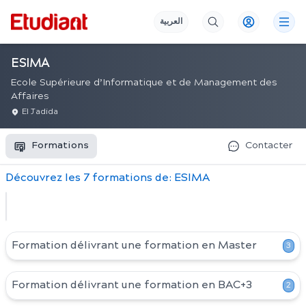
العربية
ESIMA
Ecole Supérieure d’Informatique et de Management des
Affaires
El Jadida
Formations
Contacter
Découvrez
les
7
formation
s
de:
ESIMA
Formation délivrant une formation en
Master
3
Formation délivrant une formation en
BAC+3
2