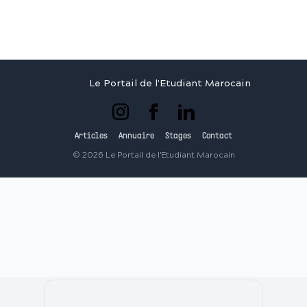
Le Portail de l'Etudiant Marocain
Articles
Annuaire
Stages
Contact
©
2026
Le Portail de l'Etudiant Marocain