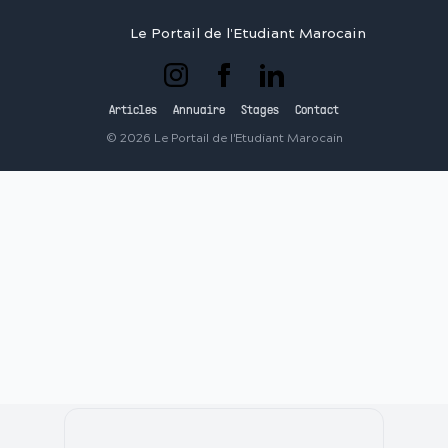
Le Portail de l'Etudiant Marocain
Articles
Annuaire
Stages
Contact
©
2026
Le Portail de l'Etudiant Marocain