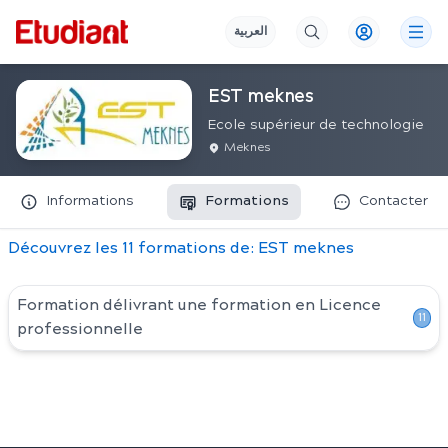
العربية
EST meknes
Ecole supérieur de technologie
Meknes
Informations
Formations
Contacter
Découvrez
les
11
formation
s
de:
EST meknes
Formation délivrant une formation en
Licence
11
professionnelle