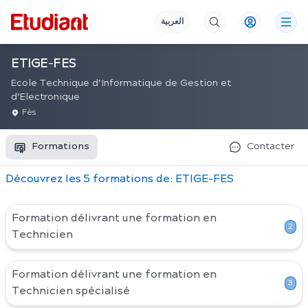
العربية
ETIGE-FES
Ecole Technique d’Informatique de Gestion et
d’Electronique
Fès
Formations
Contacter
Découvrez
les
5
formation
s
de:
ETIGE-FES
Formation délivrant une formation en
2
Technicien
Formation délivrant une formation en
3
Technicien spécialisé