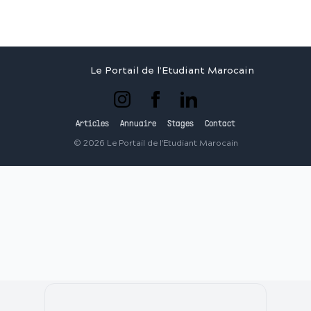
Le Portail de l'Etudiant Marocain
Articles
Annuaire
Stages
Contact
©
2026
Le Portail de l'Etudiant Marocain