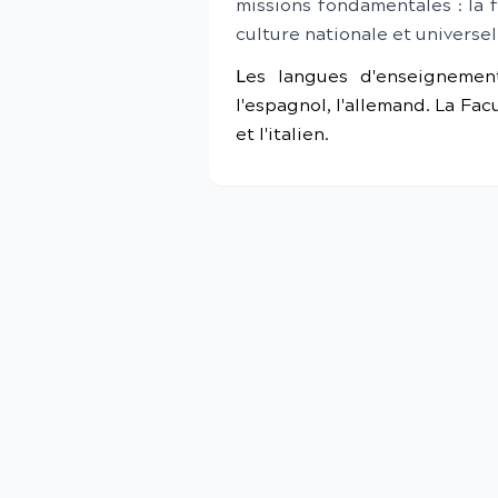
missions fondamentales : la f
culture nationale et universel
L
es langues d'enseignement u
l'espagnol, l'allemand. La Fac
et l'italien.