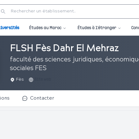
Études au Maroc
Études à l'étranger
iversités
Con
FLSH Fès Dahr El Mehraz
faculté des sciences juridiques, économiqu
sociales FES
Fès
Site web
ions
Contacter