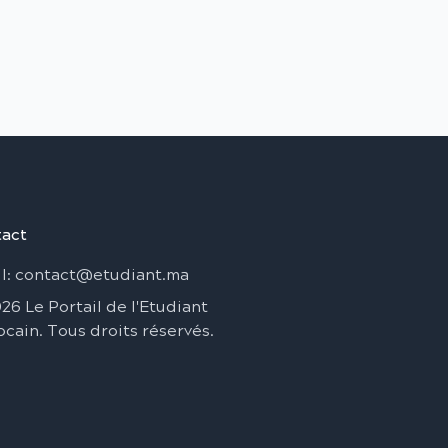
act
l
: contact@etudiant.ma
026
Le Portail de l'Etudiant
ocain
.
Tous droits réservés
.