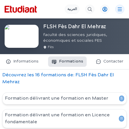
العربية
FLSH Fès Dahr El Mehraz
faculté des sciences juridiques,
économiques et sociales FES
Fès
Informations
Formations
Contacter
Découvrez
les
16
formation
s
de:
FLSH Fès Dahr El
Mehraz
Formation délivrant une formation en
Master
5
Formation délivrant une formation en
Licence
11
fondamentale