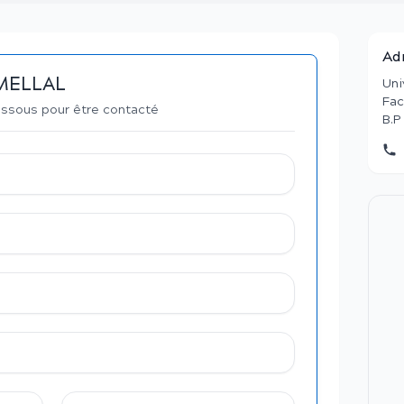
Ad
 MELLAL
Uni
Fac
essous pour être contacté
B.P