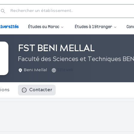
Études au Maroc
Études à l'étranger
iversités
Con
FST BENI MELLAL
Faculté des Sciences et Techniques BE
Beni Mellal
Site web
ions
Contacter