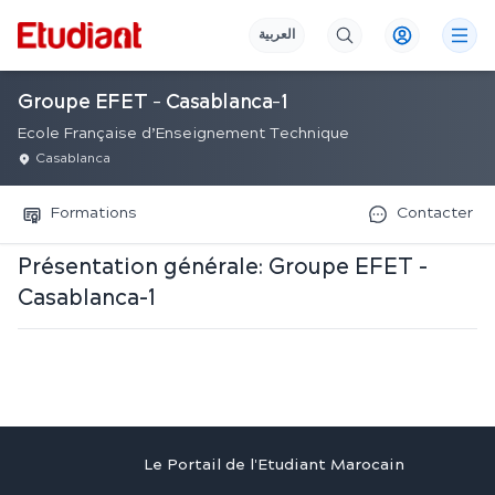
العربية
Groupe EFET - Casablanca-1
Ecole Française d’Enseignement Technique
Casablanca
Formations
Contacter
Présentation générale:
Groupe EFET -
Casablanca-1
Le Portail de l'Etudiant Marocain