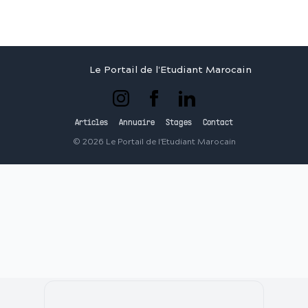
Le Portail de l'Etudiant Marocain
Articles
Annuaire
Stages
Contact
©
2026
Le Portail de l'Etudiant Marocain