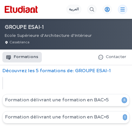
العربية
GROUPE ESAI-1
Ecole Supérieure d’Architecture d’Intérieur
Casablanca
Formations
Contacter
Découvrez
les
5
formation
s
de:
GROUPE ESAI-1
Formation délivrant une formation en
BAC+5
4
Formation délivrant une formation en
BAC+6
1