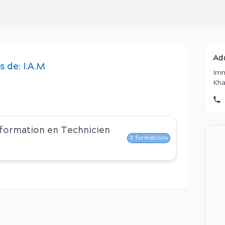
Ad
s
de:
I.A.M
Imm
Kha
 formation en
Technicien
3
formations