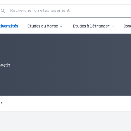
Études au Maroc
Études à l'étranger
iversités
Con
kech
er