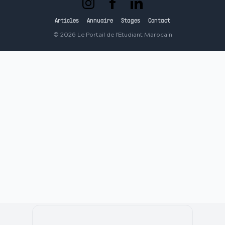
Articles
Annuaire
Stages
Contact
©
2026
Le Portail de l'Etudiant Marocain