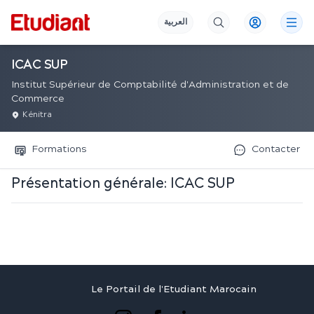
العربية
ICAC SUP
Institut Supérieur de Comptabilité d'Administration et de
Commerce
Kénitra
Formations
Contacter
Présentation générale:
ICAC SUP
Le Portail de l'Etudiant Marocain