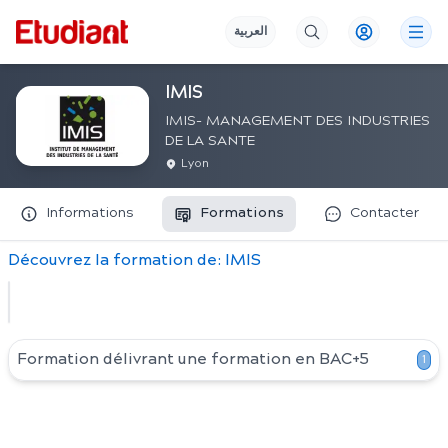
العربية
IMIS
IMIS- MANAGEMENT DES INDUSTRIES
DE LA SANTE
Lyon
Informations
Formations
Contacter
Découvrez
la
formation
de:
IMIS
Formation délivrant une formation en
BAC+5
1