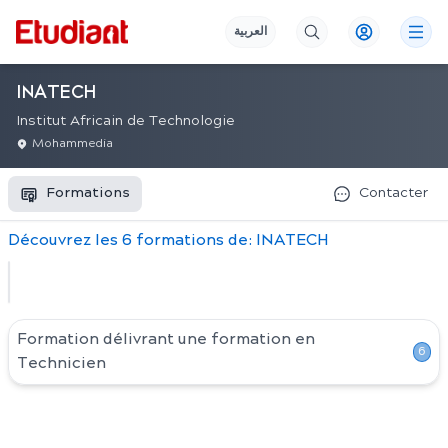
العربية
INATECH
Institut Africain de Technologie
Mohammedia
Formations
Contacter
Découvrez
les
6
formation
s
de:
INATECH
Formation délivrant une formation en
6
Technicien