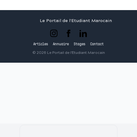
Le Portail de l'Etudiant Marocain
Articles
Annuaire
Stages
Contact
©
2026
Le Portail de l'Etudiant Marocain