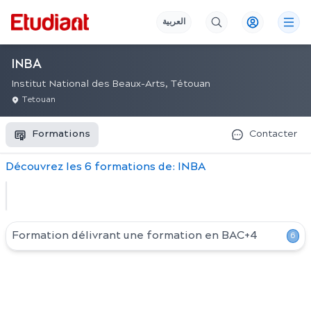
العربية
INBA
Institut National des Beaux-Arts, Tétouan
Tetouan
Formations
Contacter
Découvrez
les
6
formation
s
de:
INBA
Formation délivrant une formation en
BAC+4
6