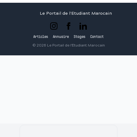
Le Portail de l'Etudiant Marocain
Articles
Annuaire
Stages
Contact
©
2026
Le Portail de l'Etudiant Marocain