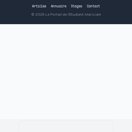
Articles
Annuaire
Stages
Contact
©
2026
Le Portail de l'Etudiant Marocain