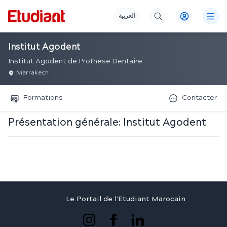
العربية
Institut Agodent
Institut Agodent de Prothèse Dentaire
Marrakech
Formations
Contacter
Présentation générale:
Institut Agodent
Le Portail de l'Etudiant Marocain