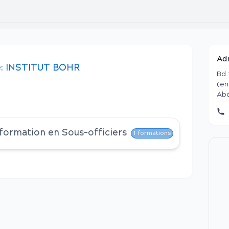
Ad
:
INSTITUT BOHR
Bd 
(en
Abd
 formation en
Sous-officiers
1
formations