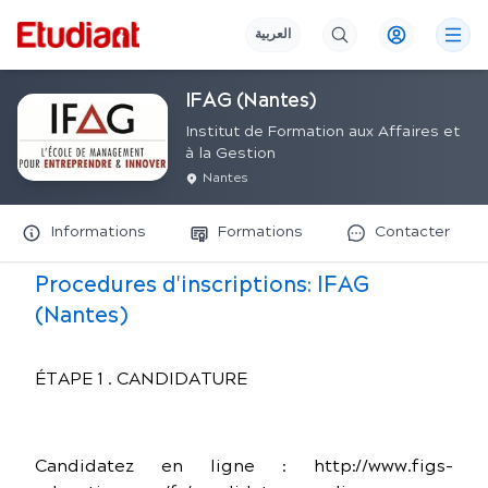
العربية
IFAG (Nantes)
Institut de Formation aux Affaires et
à la Gestion
Nantes
Informations
Formations
Contacter
Procedures d'inscriptions:
IFAG
(Nantes)
ÉTAPE 1 . CANDIDATURE
Candidatez en ligne : http://www.figs-