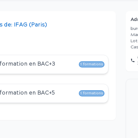
Ad
s
de:
IFAG (Paris)
bur
Mar
Lot
Cas
 formation en
BAC+3
1
formations
 formation en
BAC+5
1
formations