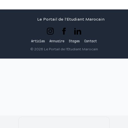
Le Portail de l'Etudiant Marocain
Articles
Annuaire
Stages
Contact
©
2026
Le Portail de l'Etudiant Marocain