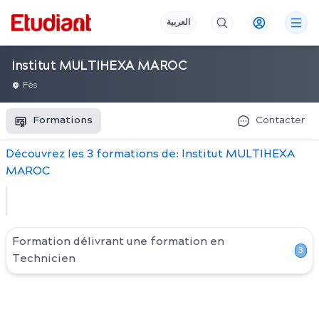
العربية
Institut MULTIHEXA MAROC
Fès
Formations
Contacter
Découvrez
les
3
formation
s
de:
Institut MULTIHEXA
MAROC
Formation délivrant une formation en
3
Technicien