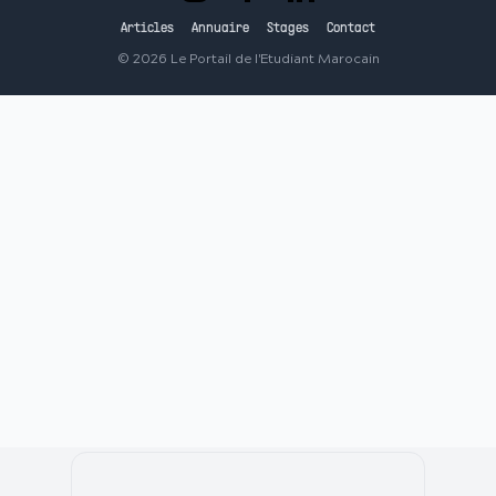
Articles
Annuaire
Stages
Contact
©
2026
Le Portail de l'Etudiant Marocain