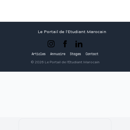
Le Portail de l'Etudiant Marocain
Articles
Annuaire
Stages
Contact
©
2026
Le Portail de l'Etudiant Marocain