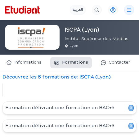
العربية
ISCPA (Lyon)
Institut Supérieur des Médias
Lyon
Informations
Formations
Contacter
Découvrez
les
6
formation
s
de:
ISCPA (Lyon)
Formation délivrant une formation en
BAC+5
3
Formation délivrant une formation en
BAC+3
3