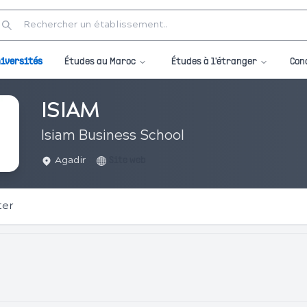
Études au Maroc
Études à l'étranger
iversités
Con
ISIAM
Isiam Business School
Agadir
Site web
ter