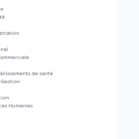
le
té
stration
onal
Commerciale
blissements de santé
 Gestion
tion
rces Humaines