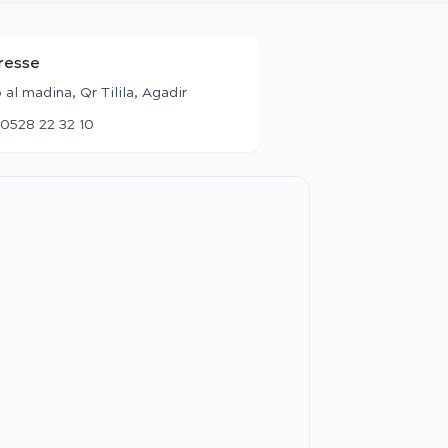
resse
 al madina, Qr Tilila, Agadir
0528 22 32 10