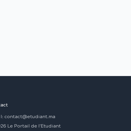
act
l
: contact@etudiant.ma
026
Le Portail de l'Etudiant