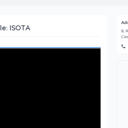
Ad
le:
ISOTA
8, 
Cas