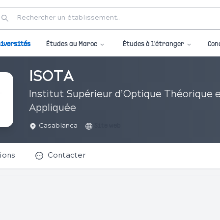
Études au Maroc
Études à l'étranger
iversités
Con
ISOTA
Institut Supérieur d’Optique Théorique 
Appliquée
Casablanca
Site web
ions
Contacter