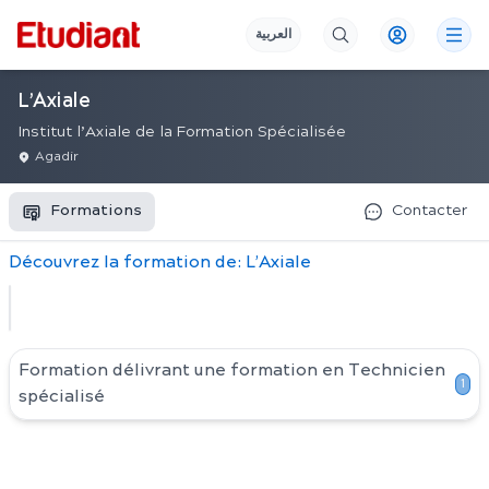
العربية
L’Axiale
Institut l’Axiale de la Formation Spécialisée
Agadir
Formations
Contacter
Découvrez
la
formation
de:
L’Axiale
Formation délivrant une formation en
Technicien
1
spécialisé