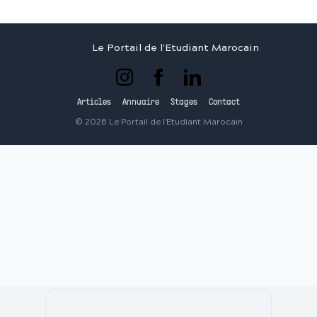
Le Portail de l'Etudiant Marocain
Articles
Annuaire
Stages
Contact
©
2026
Le Portail de l'Etudiant Marocain