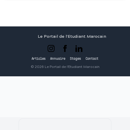
Le Portail de l'Etudiant Marocain
Articles
Annuaire
Stages
Contact
©
2026
Le Portail de l'Etudiant Marocain