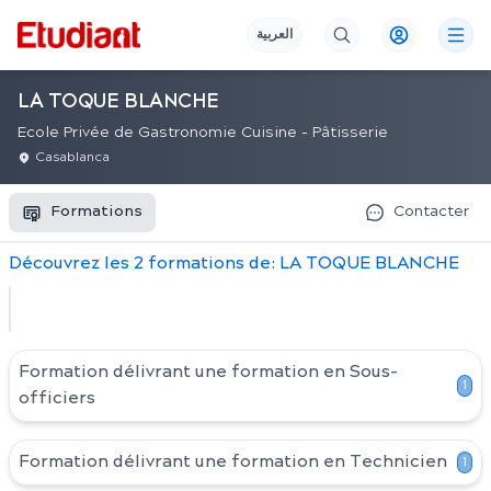
العربية
LA TOQUE BLANCHE
Ecole Privée de Gastronomie Cuisine - Pâtisserie
Casablanca
Formations
Contacter
Découvrez
les
2
formation
s
de:
LA TOQUE BLANCHE
Formation délivrant une formation en
Sous-
1
officiers
Formation délivrant une formation en
Technicien
1