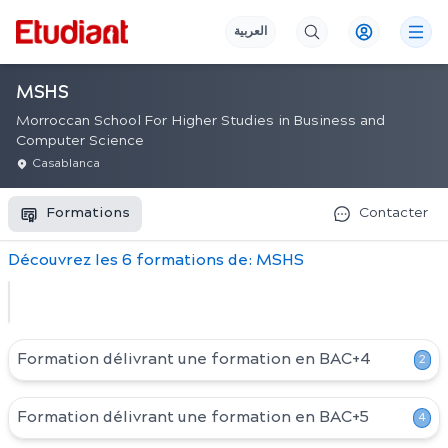
العربية
MSHS
Morroccan School For Higher Studies in Business and
Computer Science
Casablanca
Formations
Contacter
Découvrez
les
6
formation
s
de:
MSHS
Formation délivrant une formation en
BAC+4
2
Formation délivrant une formation en
BAC+5
4