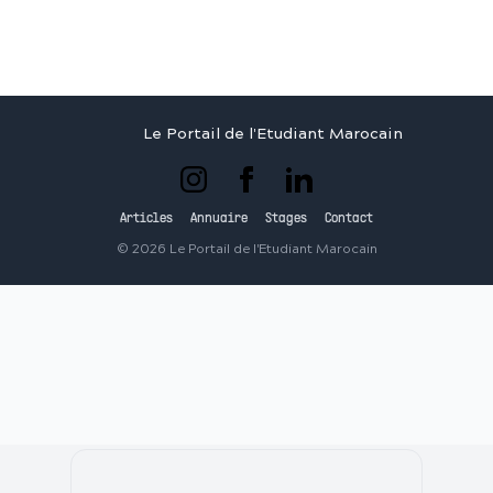
Le Portail de l'Etudiant Marocain
Articles
Annuaire
Stages
Contact
©
2026
Le Portail de l'Etudiant Marocain