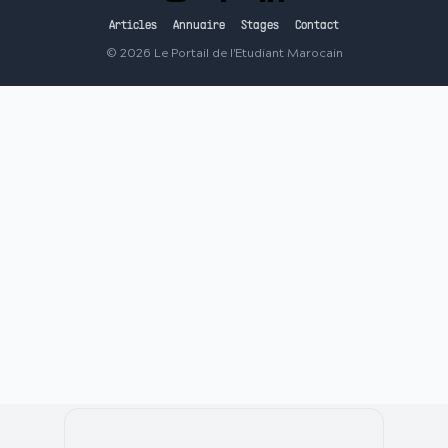
Articles
Annuaire
Stages
Contact
©
2026
Le Portail de l'Etudiant Marocain