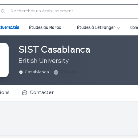
Études au Maroc
Études à l'étranger
iversités
Con
SIST Casablanca
British University
Casablanca
Site web
ions
Contacter