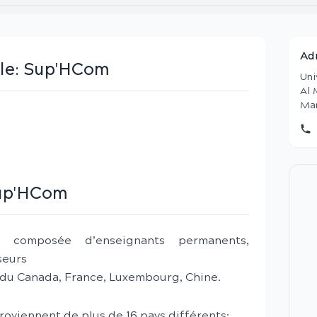
Ad
le:
Sup'HCom
Uni
Al 
Ma
up'HCom
t composée d’enseignants permanents,
seurs
s du Canada, France, Luxembourg, Chine.
oviennent de plus de 16 pays différents: