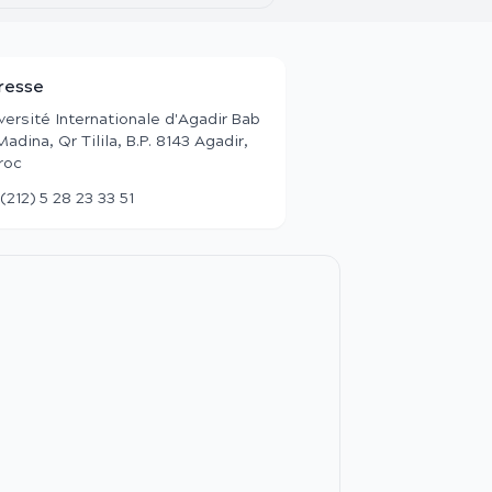
resse
versité Internationale d'Agadir Bab
Madina, Qr Tilila, B.P. 8143 Agadir,
roc
(212) 5 28 23 33 51