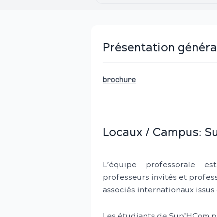
Présentation généra
brochure
Locaux / Campus:
S
L’équipe professorale es
professeurs invités et profes
associés internationaux issu
Les étudiants de Sup’HCom pr