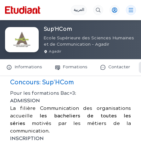
العربية
Sup'HCom
Ecole Supérieure des Sciences Humaines
et de Communication - Agadir
Agadir
Informations
Formations
Contacter
Concours:
Sup'HCom
Pour les formations Bac+3:
ADMISSION
La filière Communication des organisations
accueille
les bacheliers de toutes les
séries
motivés par les métiers de la
communication.
INSCRIPTION