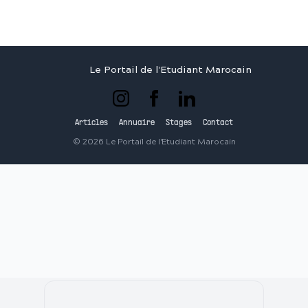
Le Portail de l'Etudiant Marocain
Articles
Annuaire
Stages
Contact
©
2026
Le Portail de l'Etudiant Marocain