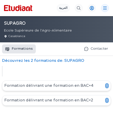
العربية
SUPAGRO
Ecole Supérieure de l'Agro-Alimentaire
Casablanca
Formations
Contacter
Découvrez
les
2
formation
s
de:
SUPAGRO
Formation délivrant une formation en
BAC+4
1
Formation délivrant une formation en
BAC+2
1