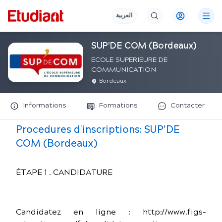
العربية
SUP’DE COM (Bordeaux)
ECOLE SUPERIEURE DE
COMMUNICATION
Bordeaux
Informations
Formations
Contacter
Procedures d'inscriptions:
SUP’DE
COM (Bordeaux)
ÉTAPE 1 . CANDIDATURE
Candidatez en ligne : http://www.figs-