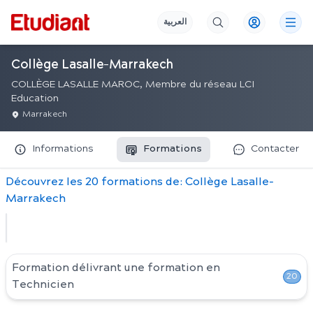
العربية
Collège Lasalle-Marrakech
COLLÈGE LASALLE MAROC, Membre du réseau LCI
Education
Marrakech
Informations
Formations
Contacter
Découvrez
les
20
formation
s
de:
Collège Lasalle-
Marrakech
Formation délivrant une formation en
20
Technicien