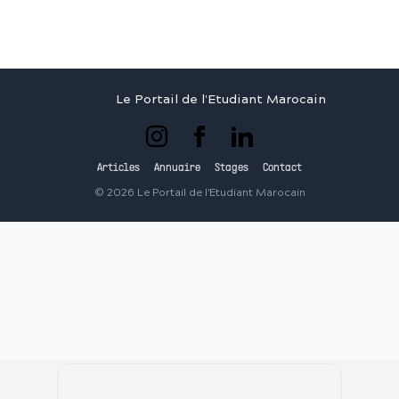
Le Portail de l'Etudiant Marocain
Articles
Annuaire
Stages
Contact
©
2026
Le Portail de l'Etudiant Marocain