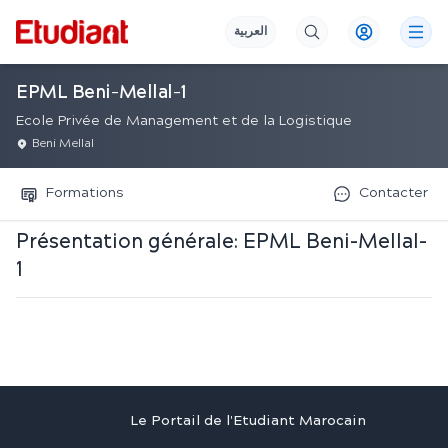
العربية
EPML Beni-Mellal-1
Ecole Privée de Management et de la Logistique
Beni Mellal
Formations
Contacter
Présentation générale:
EPML Beni-Mellal-
1
Le Portail de l'Etudiant Marocain