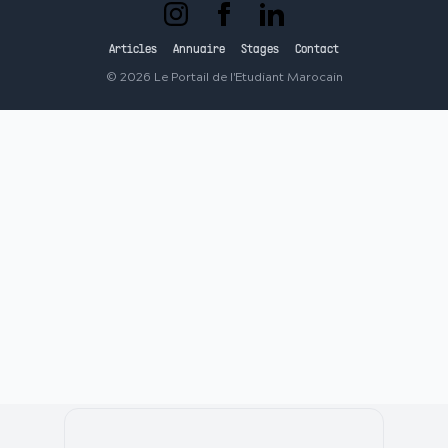
Articles
Annuaire
Stages
Contact
©
2026
Le Portail de l'Etudiant Marocain