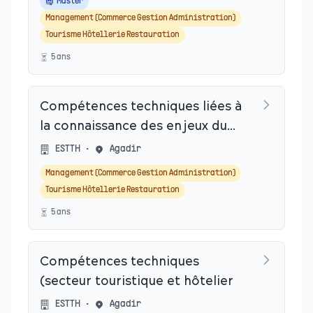
Master
Management (Commerce Gestion Administration)
Tourisme Hôtellerie Restauration
5
an
s
Compétences techniques liées à
la connaissance des enjeux du
secteur touristique et hôtelier
ESTTH
•
Agadir
Management (Commerce Gestion Administration)
Tourisme Hôtellerie Restauration
5
an
s
Compétences techniques
(secteur touristique et hôtelier
ESTTH
•
Agadir