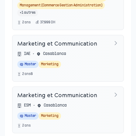
Management (Commerce Gestion Administration)
+
1
autres
2
an
s
💰
37,000
DH
Marketing et Communication
IAE
•
Casablanca
Master
Marketing
2
an
s
0
Marketing et Communication
ESM
•
Casablanca
Master
Marketing
2
an
s