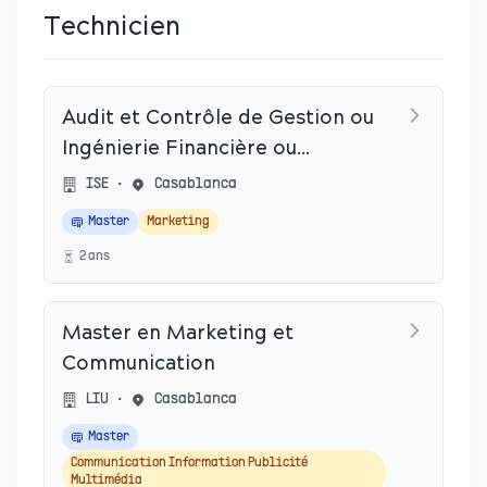
Technicien
Audit et Contrôle de Gestion ou
Ingénierie Financière ou
Marketing et Commerce
ISE
•
Casablanca
International
Master
Marketing
2
an
s
Master en Marketing et
Communication
LIU
•
Casablanca
Master
Communication Information Publicité
Multimédia