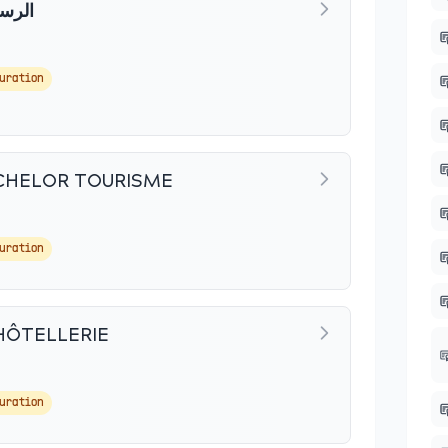
الرسو
a
auration
ACHELOR TOURISME
auration
HÔTELLERIE
auration