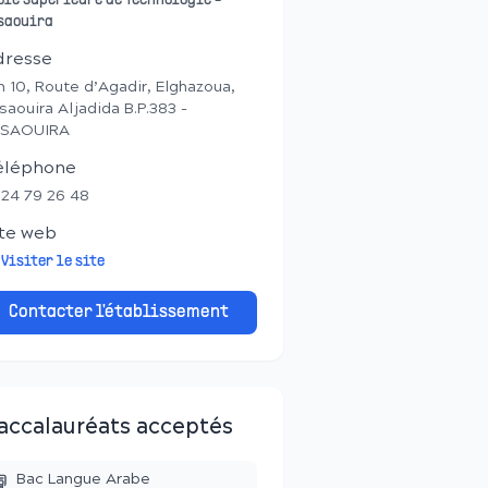
ole Supérieure de Technologie -
saouira
dresse
 10, Route d’Agadir, Elghazoua,
saouira Aljadida B.P.383 -
SSAOUIRA
éléphone
24 79 26 48
te web
Visiter le site
Contacter l'établissement
accalauréats acceptés
Bac Langue Arabe