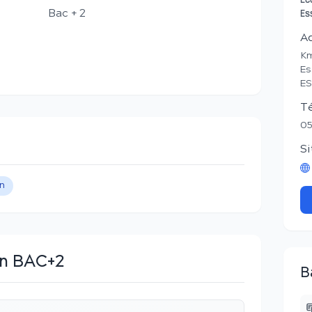
Ec
Bac + 2
Es
A
Km
Es
E
T
05
Si
n
en BAC+2
B