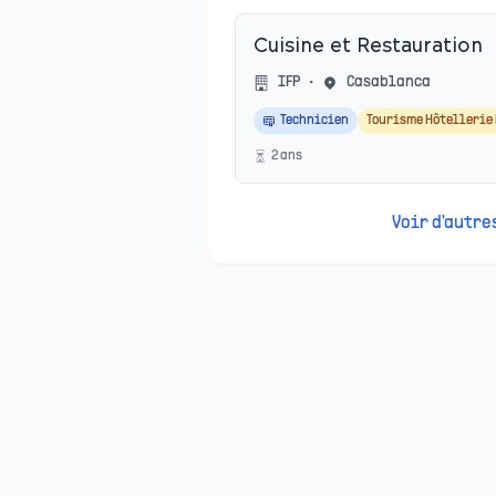
Cuisine et Restauration
IFP
•
Casablanca
Technicien
Tourisme Hôtellerie
2
an
s
Voir d'autr