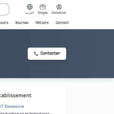
العربية
Stages
Connexion
cours
Bourses
Métiers
Contact
Contacter
tablissement
T Essaouira