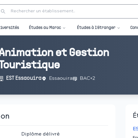
Études au Maroc
Études à l'étranger
iversités
Con
Animation et Gestion
Touristique
Essaouira
BAC+2
EST Essaouira
ion
É
ES
Diplôme délivré