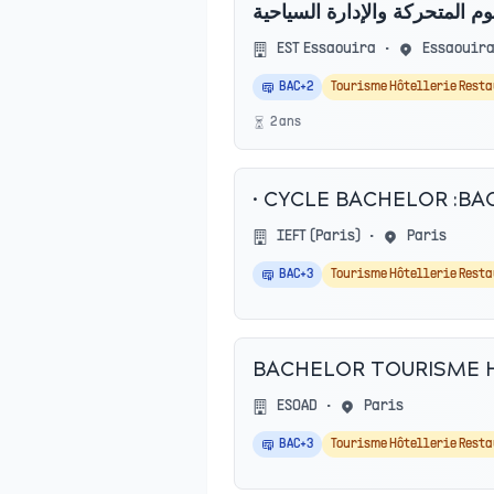
م المتحركة والإدارة السياحية
EST Essaouira
•
Essaouir
BAC+2
Tourisme Hôtellerie Rest
2
an
s
• CYCLE BACHELOR :B
IEFT (Paris)
•
Paris
BAC+3
Tourisme Hôtellerie Rest
BACHELOR TOURISME 
ESOAD
•
Paris
BAC+3
Tourisme Hôtellerie Rest